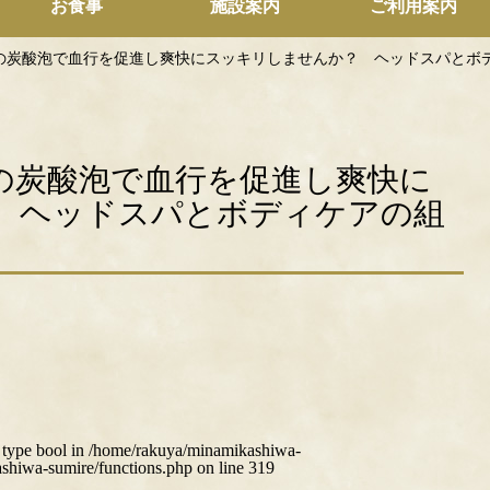
お食事
施設案内
ご利用案内
u】－5℃の炭酸泡で血行を促進し爽快にスッキリしませんか？ ヘッドスパと
】－5℃の炭酸泡で血行を促進し爽快に
 ヘッドスパとボディケアの組
f type bool in
/home/rakuya/minamikashiwa-
shiwa-sumire/functions.php
on line
319